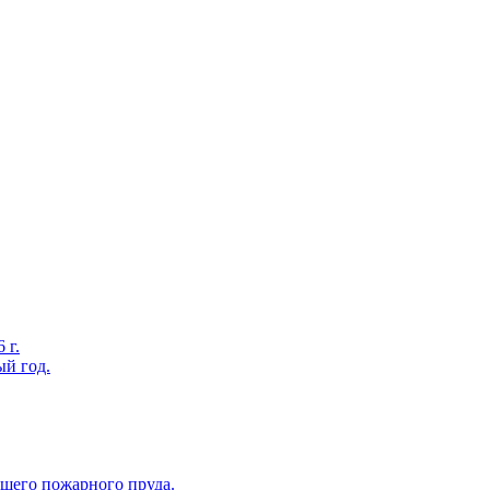
 г.
ый год.
вшего пожарного пруда.