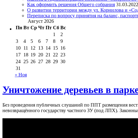
Как оформить решения Общего собрания
31.03.202
О развитии территории между ул. Корнилова и «С
Переписка по вопросу принятия на баланс, паспор
Август 2026
Пн
Вт
Ср
Чт
Пт
Сб
Вс
1
2
3
4
5
6
7
8
9
10
11
12
13
14
15
16
17
18
19
20
21
22
23
24
25
26
27
28
29
30
31
« Ноя
Уничтожение деревьев в парке
Без проведения публичных слушаний по ППТ размещения вести
невозвращённого государству частного ЗУ (под ЛПХ). Законн