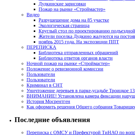
Дудкинские зарисовки
Пожар на рынке «Строймастер»
Видео
Разрушешение дома на 85 участке
Экологическая страница
Круглый стол по проектированию подъездной д
Жители поселка Дудкино жалуются на постоян
ноябрь 2015 года. На экспозиции ППТ
ПЕРЕПИСКА
Библиотека отправленных обращений
Библиотека ответов органов власти
Ночной пожар на рынке «Строймастер»
Положение о ревизионной комиссии
Пользователи
Пользователи
Криминал в СНТ
Уничтожение деревьев в парке-усадьбе Троицкое 13
ВНИМАНИЕ! Установлена камера фиксации наруш
История Мосрентген
Как оформить решения Общего собрания Товарище
Последние объявления
Переписка с ОМСУ и Префектурой ТиНАО по вопрос