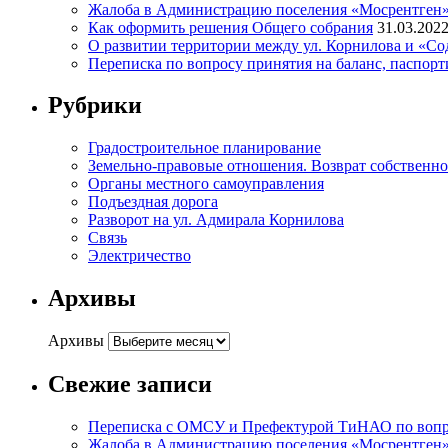
Жалоба в Администрацию поселения «Мосрентген» п
Как оформить решения Общего собрания
31.03.202
О развитии территории между ул. Корнилова и «С
Переписка по вопросу принятия на баланс, паспор
Рубрики
Градостроительное планирование
Земельно-правовые отношения. Возврат собственнос
Органы местного самоуправления
Подъездная дорога
Разворот на ул. Адмирала Корнилова
Связь
Электричество
Архивы
Архивы
Свежие записи
Переписка с ОМСУ и Префектурой ТиНАО по вопрос
Жалоба в Администрацию поселения «Мосрентген» п