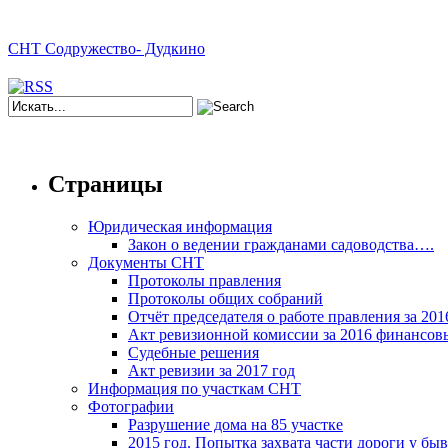
СНТ Содружество- Дудкино
Страницы
Юридическая информация
Закон о ведении гражданами садоводства….
Документы СНТ
Протоколы правления
Протоколы общих собраний
Отчёт председателя о работе правления за 2016
Акт ревизионной комиссии за 2016 финансов
Судебные решения
Акт ревизии за 2017 год
Информация по участкам СНТ
Фотографии
Разрушение дома на 85 участке
2015 год. Попытка захвата части дороги у бы