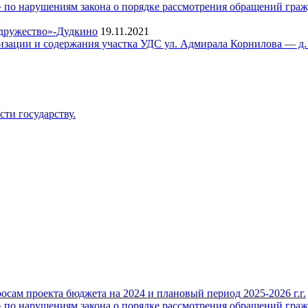
о нарушениям закона о порядке рассмотрения обращений гражд
2
одружество»-Дудкино
19.11.2021
тизации и содержания участка УДС ул. Адмирала Корнилова — д.
ти государству.
ам проекта бюджета на 2024 и плановый период 2025-2026 г.г.
о нарушениям закона о порядке рассмотрения обращений гражд