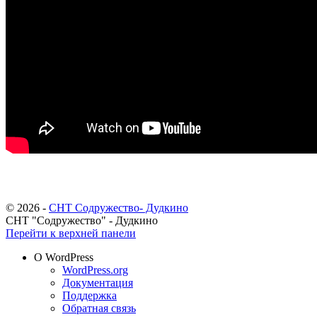
© 2026 -
СНТ Содружество- Дудкино
СНТ "Содружество" - Дудкино
Перейти к верхней панели
О WordPress
WordPress.org
Документация
Поддержка
Обратная связь