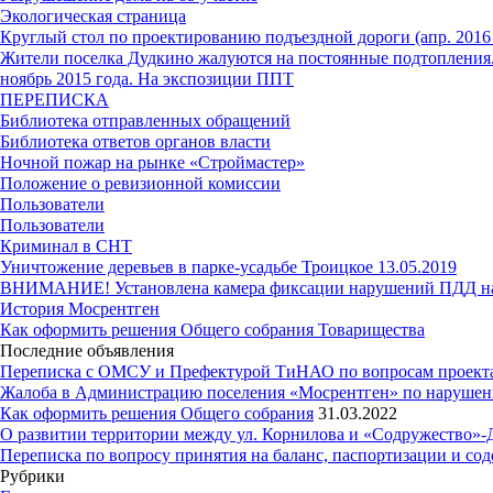
Экологическая страница
Круглый стол по проектированию подъездной дороги (апр. 2016 
Жители поселка Дудкино жалуются на постоянные подтопления. 
ноябрь 2015 года. На экспозиции ППТ
ПЕРЕПИСКА
Библиотека отправленных обращений
Библиотека ответов органов власти
Ночной пожар на рынке «Строймастер»
Положение о ревизионной комиссии
Пользователи
Пользователи
Криминал в СНТ
Уничтожение деревьев в парке-усадьбе Троицкое 13.05.2019
ВНИМАНИЕ! Установлена камера фиксации нарушений ПДД н
История Мосрентген
Как оформить решения Общего собрания Товарищества
Последние объявления
Переписка с ОМСУ и Префектурой ТиНАО по вопросам проекта б
Жалоба в Администрацию поселения «Мосрентген» по нарушения
Как оформить решения Общего собрания
31.03.2022
О развитии территории между ул. Корнилова и «Содружество»-
Переписка по вопросу принятия на баланс, паспортизации и со
Рубрики