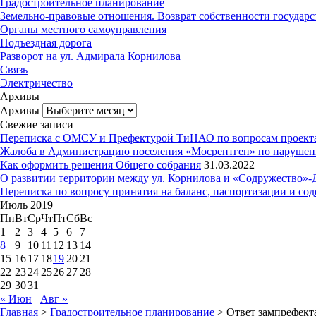
Градостроительное планирование
Земельно-правовые отношения. Возврат собственности государст
Органы местного самоуправления
Подъездная дорога
Разворот на ул. Адмирала Корнилова
Связь
Электричество
Архивы
Архивы
Свежие записи
Переписка с ОМСУ и Префектурой ТиНАО по вопросам проекта б
Жалоба в Администрацию поселения «Мосрентген» по нарушения
Как оформить решения Общего собрания
31.03.2022
О развитии территории между ул. Корнилова и «Содружество»-
Переписка по вопросу принятия на баланс, паспортизации и со
Июль 2019
Пн
Вт
Ср
Чт
Пт
Сб
Вс
1
2
3
4
5
6
7
8
9
10
11
12
13
14
15
16
17
18
19
20
21
22
23
24
25
26
27
28
29
30
31
« Июн
Авг »
Главная
>
Градостроительное планирование
> Ответ зампрефект