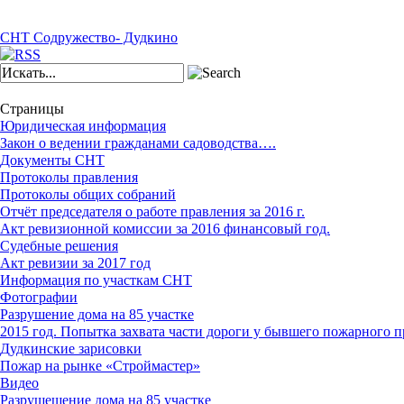
СНТ Содружество- Дудкино
Страницы
Юридическая информация
Закон о ведении гражданами садоводства….
Документы СНТ
Протоколы правления
Протоколы общих собраний
Отчёт председателя о работе правления за 2016 г.
Акт ревизионной комиссии за 2016 финансовый год.
Судебные решения
Акт ревизии за 2017 год
Информация по участкам СНТ
Фотографии
Разрушение дома на 85 участке
2015 год. Попытка захвата части дороги у бывшего пожарного п
Дудкинские зарисовки
Пожар на рынке «Строймастер»
Видео
Разрушешение дома на 85 участке