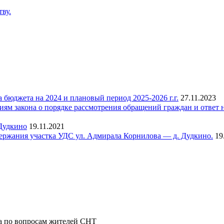
ву.
юджета на 2024 и плановый период 2025-2026 г.г.
27.11.2023
м закона о порядке рассмотрения обращений граждан и ответ н
Дудкино
19.11.2021
держания участка УДС ул. Адмирала Корнилова — д. Дудкино.
19
а по вопросам жителей СНТ