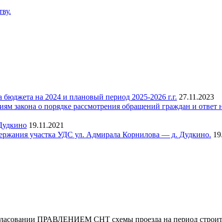
ву.
юджета на 2024 и плановый период 2025-2026 г.г.
27.11.2023
м закона о порядке рассмотрения обращений граждан и ответ н
Дудкино
19.11.2021
держания участка УДС ул. Адмирала Корнилова — д. Дудкино.
19
гласовании ПРАВЛЕНИЕМ СНТ схемы проезда на период строит