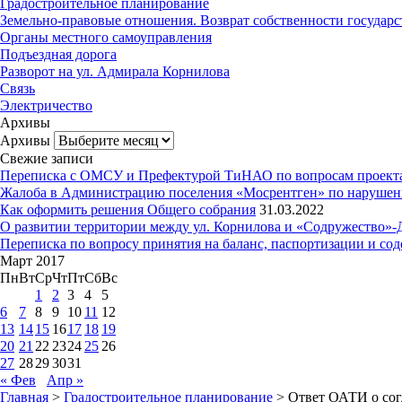
Градостроительное планирование
Земельно-правовые отношения. Возврат собственности государст
Органы местного самоуправления
Подъездная дорога
Разворот на ул. Адмирала Корнилова
Связь
Электричество
Архивы
Архивы
Свежие записи
Переписка с ОМСУ и Префектурой ТиНАО по вопросам проекта б
Жалоба в Администрацию поселения «Мосрентген» по нарушения
Как оформить решения Общего собрания
31.03.2022
О развитии территории между ул. Корнилова и «Содружество»-
Переписка по вопросу принятия на баланс, паспортизации и со
Март 2017
Пн
Вт
Ср
Чт
Пт
Сб
Вс
1
2
3
4
5
6
7
8
9
10
11
12
13
14
15
16
17
18
19
20
21
22
23
24
25
26
27
28
29
30
31
« Фев
Апр »
Главная
>
Градостроительное планирование
> Ответ ОАТИ о со