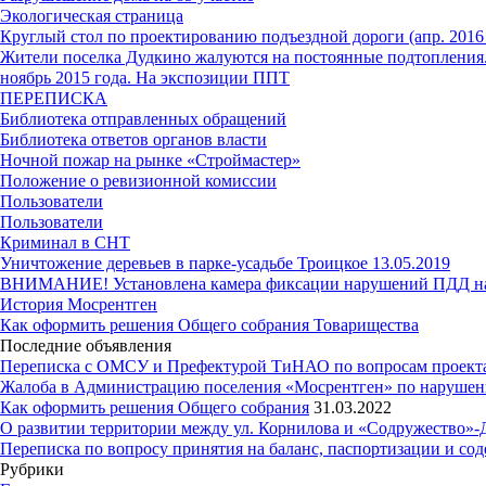
Экологическая страница
Круглый стол по проектированию подъездной дороги (апр. 2016 
Жители поселка Дудкино жалуются на постоянные подтопления. 
ноябрь 2015 года. На экспозиции ППТ
ПЕРЕПИСКА
Библиотека отправленных обращений
Библиотека ответов органов власти
Ночной пожар на рынке «Строймастер»
Положение о ревизионной комиссии
Пользователи
Пользователи
Криминал в СНТ
Уничтожение деревьев в парке-усадьбе Троицкое 13.05.2019
ВНИМАНИЕ! Установлена камера фиксации нарушений ПДД н
История Мосрентген
Как оформить решения Общего собрания Товарищества
Последние объявления
Переписка с ОМСУ и Префектурой ТиНАО по вопросам проекта б
Жалоба в Администрацию поселения «Мосрентген» по нарушения
Как оформить решения Общего собрания
31.03.2022
О развитии территории между ул. Корнилова и «Содружество»-
Переписка по вопросу принятия на баланс, паспортизации и со
Рубрики