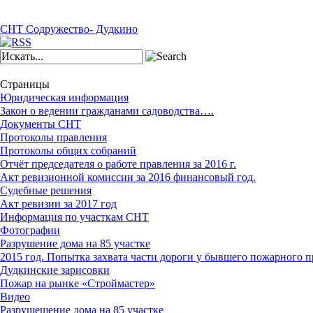
СНТ Содружество- Дудкино
Страницы
Юридическая информация
Закон о ведении гражданами садоводства….
Документы СНТ
Протоколы правления
Протоколы общих собраний
Отчёт председателя о работе правления за 2016 г.
Акт ревизионной комиссии за 2016 финансовый год.
Судебные решения
Акт ревизии за 2017 год
Информация по участкам СНТ
Фотографии
Разрушение дома на 85 участке
2015 год. Попытка захвата части дороги у бывшего пожарного п
Дудкинские зарисовки
Пожар на рынке «Строймастер»
Видео
Разрушешение дома на 85 участке