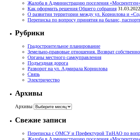
Жалоба в Администрацию поселения «Мосрентген» п
Как оформить решения Общего собрания
31.03.202
О развитии территории между ул. Корнилова и «С
Переписка по вопросу принятия на баланс, паспор
Рубрики
Градостроительное планирование
Земельно-правовые отношения. Возврат собственнос
Органы местного самоуправления
Подъездная дорога
Разворот на ул. Адмирала Корнилова
Связь
Электричество
Архивы
Архивы
Свежие записи
Переписка с ОМСУ и Префектурой ТиНАО по вопрос
Жалоба в Администрацию поселения «Мосрентген» п