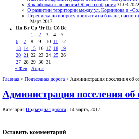
Как оформить решения Общего собрания
31.03.202
О развитии территории между ул. Корнилова и «С
Переписка по вопросу принятия на баланс, паспор
Март 2017
Пн
Вт
Ср
Чт
Пт
Сб
Вс
1
2
3
4
5
6
7
8
9
10
11
12
13
14
15
16
17
18
19
20
21
22
23
24
25
26
27
28
29
30
31
« Фев
Апр »
Главная
>
Подъездная дорога
> Администрация поселения об от
Администрация поселения об 
Категория
Подъездная дорога
| 14 марта, 2017
Оставить комментарий