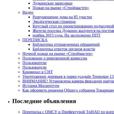
Дудкинские зарисовки
Пожар на рынке «Строймастер»
Видео
Разрушешение дома на 85 участке
Экологическая страница
Круглый стол по проектированию подъездной д
Жители поселка Дудкино жалуются на постоян
ноябрь 2015 года. На экспозиции ППТ
ПЕРЕПИСКА
Библиотека отправленных обращений
Библиотека ответов органов власти
Ночной пожар на рынке «Строймастер»
Положение о ревизионной комиссии
Пользователи
Пользователи
Криминал в СНТ
Уничтожение деревьев в парке-усадьбе Троицкое 13
ВНИМАНИЕ! Установлена камера фиксации наруш
История Мосрентген
Как оформить решения Общего собрания Товарище
Последние объявления
Переписка с ОМСУ и Префектурой ТиНАО по вопрос