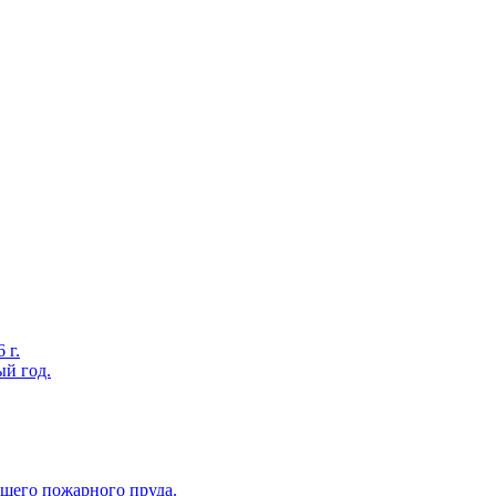
 г.
ый год.
вшего пожарного пруда.