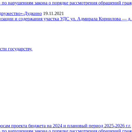
о нарушениям закона о порядке рассмотрения обращений гражд
2
одружество»-Дудкино
19.11.2021
тизации и содержания участка УДС ул. Адмирала Корнилова — д.
ти государству.
ам проекта бюджета на 2024 и плановый период 2025-2026 г.г.
о нарушениям закона о порядке рассмотрения обращений гражд