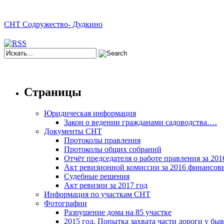
СНТ Содружество- Дудкино
Страницы
Юридическая информация
Закон о ведении гражданами садоводства….
Документы СНТ
Протоколы правления
Протоколы общих собраний
Отчёт председателя о работе правления за 2016
Акт ревизионной комиссии за 2016 финансов
Судебные решения
Акт ревизии за 2017 год
Информация по участкам СНТ
Фотографии
Разрушение дома на 85 участке
2015 год. Попытка захвата части дороги у бы