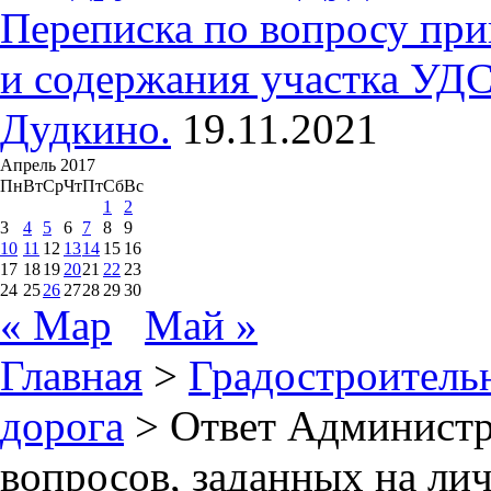
Переписка по вопросу при
и содержания участка УДС
Дудкино.
19.11.2021
Апрель 2017
Пн
Вт
Ср
Чт
Пт
Сб
Вс
1
2
3
4
5
6
7
8
9
10
11
12
13
14
15
16
17
18
19
20
21
22
23
24
25
26
27
28
29
30
« Мар
Май »
Главная
>
Градостроитель
дорога
> Ответ Администр
вопросов, заданных на ли