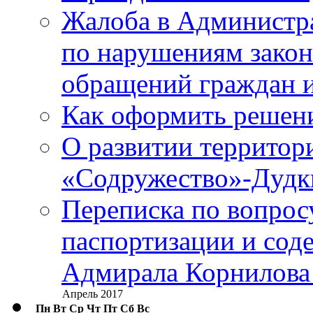
Жалоба в Администр
по нарушениям закон
обращений граждан и
Как оформить решен
О развитии территор
«Содружество»-Дудк
Переписка по вопросу
паспортизации и сод
Адмирала Корнилова
Апрель 2017
Пн
Вт
Ср
Чт
Пт
Сб
Вс