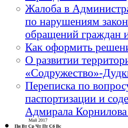
Жалоба в Администр
по нарушениям закон
обращений граждан и
Как оформить решен
О развитии территор
«Содружество»-Дудк
Переписка по вопросу
паспортизации и сод
Адмирала Корнилова
Май 2017
Пн
Вт
Ср
Чт
Пт
Сб
Вс