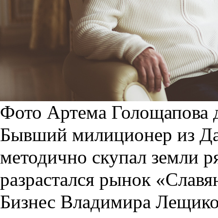
Фото Артема Голощапова д
Бывший милиционер из Даг
методично скупал земли 
разрастался рынок «Славя
Бизнес Владимира Лещиков