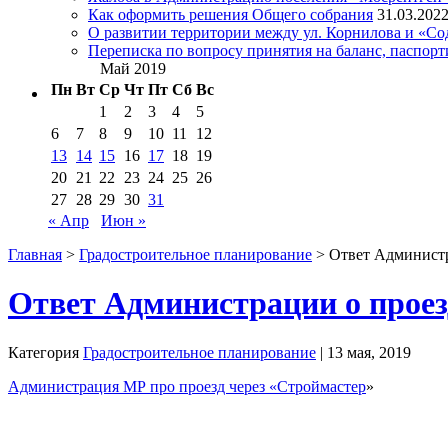
Как оформить решения Общего собрания
31.03.202
О развитии территории между ул. Корнилова и «С
Переписка по вопросу принятия на баланс, паспор
Май 2019
Пн
Вт
Ср
Чт
Пт
Сб
Вс
1
2
3
4
5
6
7
8
9
10
11
12
13
14
15
16
17
18
19
20
21
22
23
24
25
26
27
28
29
30
31
« Апр
Июн »
Главная
>
Градостроительное планирование
> Ответ Администр
Ответ Администрации о проез
Категория
Градостроительное планирование
| 13 мая, 2019
Администрация МР про проезд через «Строймастер
»