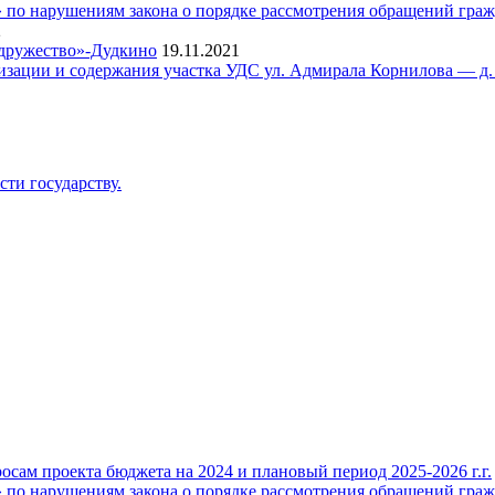
о нарушениям закона о порядке рассмотрения обращений гражд
2
одружество»-Дудкино
19.11.2021
тизации и содержания участка УДС ул. Адмирала Корнилова — д.
ти государству.
ам проекта бюджета на 2024 и плановый период 2025-2026 г.г.
о нарушениям закона о порядке рассмотрения обращений гражд