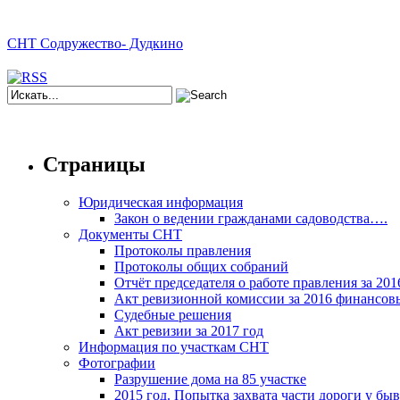
СНТ Содружество- Дудкино
Страницы
Юридическая информация
Закон о ведении гражданами садоводства….
Документы СНТ
Протоколы правления
Протоколы общих собраний
Отчёт председателя о работе правления за 2016
Акт ревизионной комиссии за 2016 финансов
Судебные решения
Акт ревизии за 2017 год
Информация по участкам СНТ
Фотографии
Разрушение дома на 85 участке
2015 год. Попытка захвата части дороги у бы