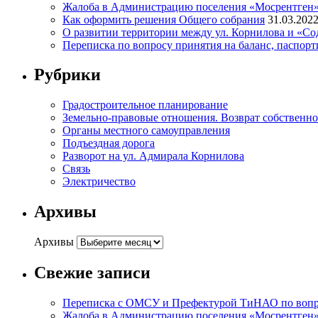
Жалоба в Администрацию поселения «Мосрентген» п
Как оформить решения Общего собрания
31.03.202
О развитии территории между ул. Корнилова и «С
Переписка по вопросу принятия на баланс, паспор
Рубрики
Градостроительное планирование
Земельно-правовые отношения. Возврат собственнос
Органы местного самоуправления
Подъездная дорога
Разворот на ул. Адмирала Корнилова
Связь
Электричество
Архивы
Архивы
Свежие записи
Переписка с ОМСУ и Префектурой ТиНАО по вопрос
Жалоба в Администрацию поселения «Мосрентген» п