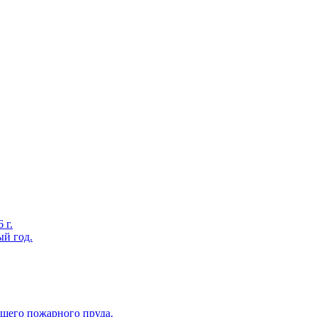
 г.
ый год.
вшего пожарного пруда.