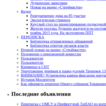
Дудкинские зарисовки
Пожар на рынке «Строймастер»
Видео
Разрушешение дома на 85 участке
Экологическая страница
Круглый стол по проектированию подъездной д
Жители поселка Дудкино жалуются на постоян
ноябрь 2015 года. На экспозиции ППТ
ПЕРЕПИСКА
Библиотека отправленных обращений
Библиотека ответов органов власти
Ночной пожар на рынке «Строймастер»
Положение о ревизионной комиссии
Пользователи
Пользователи
Криминал в СНТ
Уничтожение деревьев в парке-усадьбе Троицкое 13
ВНИМАНИЕ! Установлена камера фиксации наруш
История Мосрентген
Как оформить решения Общего собрания Товарище
Последние объявления
Переписка с ОМСУ и Префектурой ТиНАО по вопрос