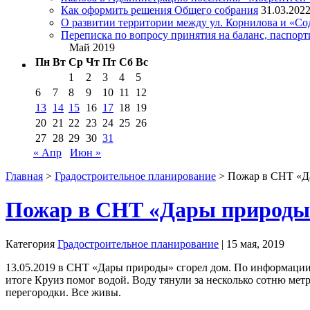
Как оформить решения Общего собрания
31.03.202
О развитии территории между ул. Корнилова и «С
Переписка по вопросу принятия на баланс, паспор
Май 2019
Пн
Вт
Ср
Чт
Пт
Сб
Вс
1
2
3
4
5
6
7
8
9
10
11
12
13
14
15
16
17
18
19
20
21
22
23
24
25
26
27
28
29
30
31
« Апр
Июн »
Главная
>
Градостроительное планирование
> Пожар в СНТ «Д
Пожар в СНТ «Дары природы
Категория
Градостроительное планирование
| 15 мая, 2019
13.05.2019 в СНТ «Дары природы» сгорел дом. По информации
итоге Круиз помог водой. Воду тянули за несколько сотню ме
перегородки. Все живы.