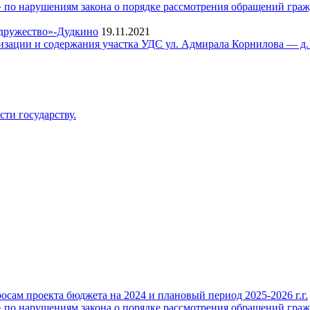
о нарушениям закона о порядке рассмотрения обращений гражд
2
одружество»-Дудкино
19.11.2021
тизации и содержания участка УДС ул. Адмирала Корнилова — д.
ти государству.
ам проекта бюджета на 2024 и плановый период 2025-2026 г.г.
о нарушениям закона о порядке рассмотрения обращений гражд