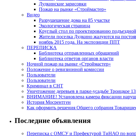
Дудкинские зарисовки
Пожар на рынке «Строймастер»
Видео
Разрушешение дома на 85 участке
Экологическая страница
Круглый стол по проектированию подъездной д
Жители поселка Дудкино жалуются на постоян
ноябрь 2015 года. На экспозиции ППТ
ПЕРЕПИСКА
Библиотека отправленных обращений
Библиотека ответов органов власти
Ночной пожар на рынке «Строймастер»
Положение о ревизионной комиссии
Пользователи
Пользователи
Криминал в СНТ
Уничтожение деревьев в парке-усадьбе Троицкое 13
ВНИМАНИЕ! Установлена камера фиксации наруш
История Мосрентген
Как оформить решения Общего собрания Товарище
Последние объявления
Переписка с ОМСУ и Префектурой ТиНАО по вопрос