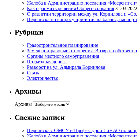
Жалоба в Администрацию поселения «Мосрентген» п
Как оформить решения Общего собрания
31.03.202
О развитии территории между ул. Корнилова и «С
Переписка по вопросу принятия на баланс, паспор
Рубрики
Градостроительное планирование
Земельно-правовые отношения. Возврат собственнос
Органы местного самоуправления
Подъездная дорога
Разворот на ул. Адмирала Корнилова
Связь
Электричество
Архивы
Архивы
Свежие записи
Переписка с ОМСУ и Префектурой ТиНАО по вопрос
Жалоба в Администрацию поселения «Мосрентген» п