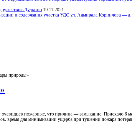
2
одружество»-Дудкино
19.11.2021
тизации и содержания участка УДС ул. Адмирала Корнилова — д.
ары природы»
»
 очевидцев пожарные, что причина — замыкание. Приехало 6 ма
тров. время для минимизации ущерба при тушении пожара потерян