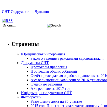
СНТ Содружество- Дудкино
Страницы
Юридическая информация
Закон о ведении гражданами садоводства….
Документы СНТ
Протоколы правления
Протоколы общих собраний
Отчёт председателя о работе правления за 2016
Акт ревизионной комиссии за 2016 финансов
Судебные решения
Акт ревизии за 2017 год
Информация по участкам СНТ
Фотографии
Разрушение дома на 85 участке
2015 год. Попытка захвата части дороги у бы