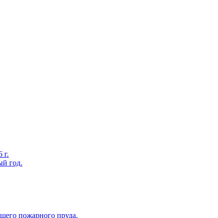
 г.
ый год.
вшего пожарного пруда.