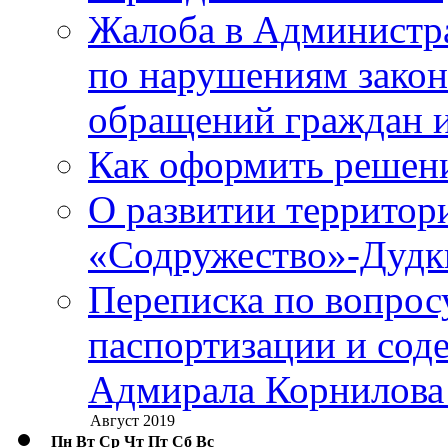
Жалоба в Администр
по нарушениям закон
обращений граждан и
Как оформить решен
О развитии территор
«Содружество»-Дудк
Переписка по вопросу
паспортизации и сод
Адмирала Корнилова
Август 2019
Пн
Вт
Ср
Чт
Пт
Сб
Вс